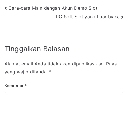
Navigasi
Cara-cara Main dengan Akun Demo Slot
PG Soft Slot yang Luar biasa
pos
Tinggalkan Balasan
Alamat email Anda tidak akan dipublikasikan.
Ruas
yang wajib ditandai
*
Komentar
*