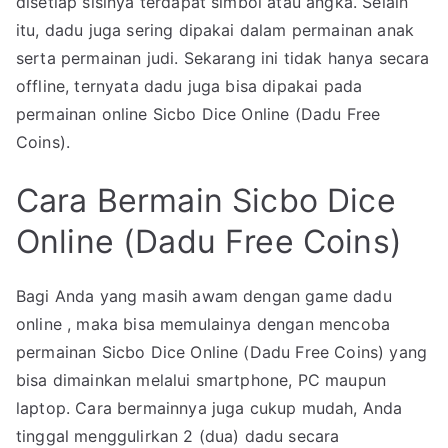
disetiap sisinya terdapat simbol atau angka. Selain
itu, dadu juga sering dipakai dalam permainan anak
serta permainan judi. Sekarang ini tidak hanya secara
offline, ternyata dadu juga bisa dipakai pada
permainan online Sicbo Dice Online (Dadu Free
Coins).
Cara Bermain Sicbo Dice
Online (Dadu Free Coins)
Bagi Anda yang masih awam dengan game dadu
online , maka bisa memulainya dengan mencoba
permainan Sicbo Dice Online (Dadu Free Coins) yang
bisa dimainkan melalui smartphone, PC maupun
laptop. Cara bermainnya juga cukup mudah, Anda
tinggal menggulirkan 2 (dua) dadu secara