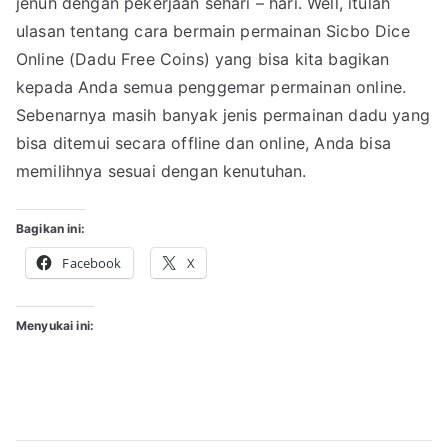
jenuh dengan pekerjaan sehari – hari. Well, itulah
ulasan tentang cara bermain permainan Sicbo Dice
Online (Dadu Free Coins) yang bisa kita bagikan
kepada Anda semua penggemar permainan online.
Sebenarnya masih banyak jenis permainan dadu yang
bisa ditemui secara offline dan online, Anda bisa
memilihnya sesuai dengan kenutuhan.
Bagikan ini:
Facebook
X
Menyukai ini: