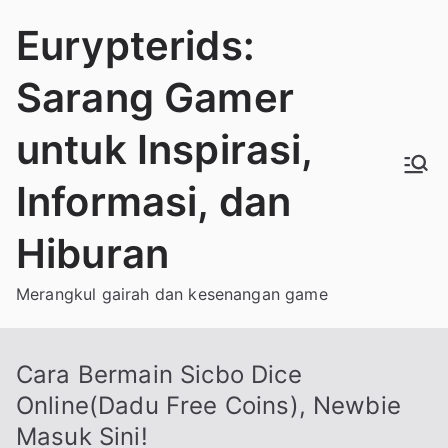
Loncat
Eurypterids:
ke
konten
Sarang Gamer
untuk Inspirasi,
Informasi, dan
Hiburan
Merangkul gairah dan kesenangan game
Cara Bermain Sicbo Dice
Online(Dadu Free Coins), Newbie
Masuk Sini!