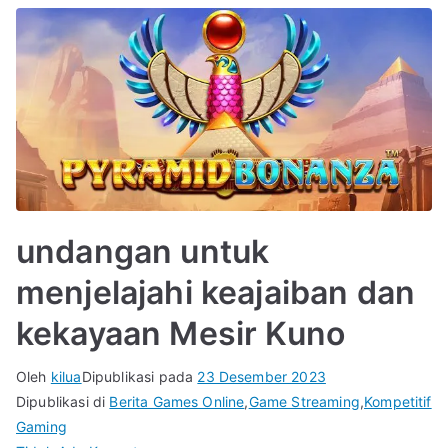
undangan untuk
menjelajahi keajaiban dan
kekayaan Mesir Kuno
Oleh
kilua
Dipublikasi pada
23 Desember 2023
Dipublikasi di
Berita Games Online
,
Game Streaming
,
Kompetitif
Gaming