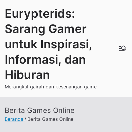
Loncat
Eurypterids:
ke
konten
Sarang Gamer
untuk Inspirasi,
Informasi, dan
Hiburan
Merangkul gairah dan kesenangan game
Berita Games Online
Beranda
Berita Games Online