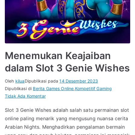
Menemukan Keajaiban
dalam Slot 3 Genie Wishes
Oleh
kilua
Dipublikasi pada
14 Desember 2023
Dipublikasi di
Berita Games Online
,
Kompetitif Gaming
pada
Tidak Ada Komentar
Menemukan
Slot 3 Genie Wishes adalah salah satu permainan slot
Keajaiban
online paling menarik yang mengusung nuansa cerita
dalam
Slot
Arabian Nights. Menghadirkan pengalaman bermain
3