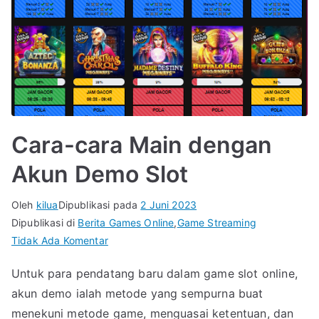
Cara-cara Main dengan
Akun Demo Slot
Oleh
kilua
Dipublikasi pada
2 Juni 2023
Dipublikasi di
Berita Games Online
,
Game Streaming
pada
Tidak Ada Komentar
Cara-
Untuk para pendatang baru dalam game slot online,
cara
akun demo ialah metode yang sempurna buat
Main
dengan
menekuni metode game, menguasai ketentuan, dan