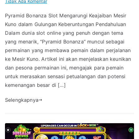
pada
Tidak Ada Komentar
undangan
Pyramid Bonanza Slot Mengarungi Keajaiban Mesir
untuk
Kuno dalam Gulungan Keberuntungan Pendahuluan
menjelajahi
keajaiban
Dalam dunia slot online yang penuh dengan tema
dan
yang menarik, “Pyramid Bonanza” muncul sebagai
kekayaan
permainan yang membawa pemain dalam perjalanan
Mesir
ke Mesir Kuno. Artikel ini akan menjelaskan keunikan
Kuno
dan pesona permainan ini, mengajak para pemain
untuk merasakan sensasi petualangan dan potensi
kemenangan besar di […]
Selengkapnya