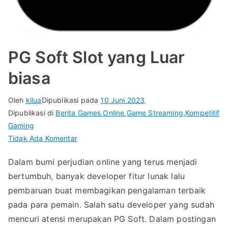
PG Soft Slot yang Luar
biasa
Oleh
kilua
Dipublikasi pada
10 Juni 2023
Dipublikasi di
Berita Games Online
,
Game Streaming
,
Kompetitif
Gaming
pada
Tidak Ada Komentar
PG
Dalam bumi perjudian online yang terus menjadi
Soft
bertumbuh, banyak developer fitur lunak lalu
Slot
yang
pembaruan buat membagikan pengalaman terbaik
Luar
pada para pemain. Salah satu developer yang sudah
biasa
mencuri atensi merupakan PG Soft. Dalam postingan