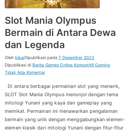
Slot Mania Olympus
Bermain di Antara Dewa
dan Legenda
Oleh
kilua
Dipublikasi pada
7 Desember 2023
Dipublikasi di
Berita Games Online
,
Kompetitif Gaming
pada
Tidak Ada Komentar
Slot
Di antara berbagai permainan slot yang menarik,
Mania
SLOT Slot Mania Olympus menonjol dengan tema
Olympus
Bermain
mitologi Yunani yang kaya dan gameplay yang
di
memikat. Permainan ini menawarkan pengalaman
Antara
bermain yang unik dengan menggabungkan elemen-
Dewa
elemen klasik dari mitologi Yunani dengan fitur-fitur
dan