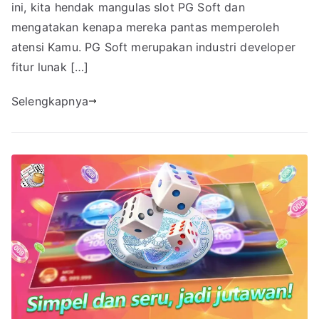
ini, kita hendak mangulas slot PG Soft dan
mengatakan kenapa mereka pantas memperoleh
atensi Kamu. PG Soft merupakan industri developer
fitur lunak […]
Selengkapnya