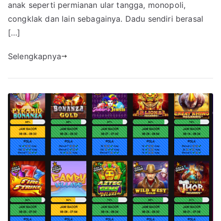
anak seperti permianan ular tangga, monopoli,
Masuk
congklak dan lain sebagainya. Dadu sendiri berasal
Sini!
[…]
Selengkapnya