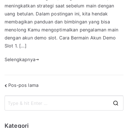
Akun
meningkatkan strategi saat sebelum main dengan
Demo
uang betulan. Dalam postingan ini, kita hendak
Slot
membagikan panduan dan bimbingan yang bisa
menolong Kamu mengoptimalkan pengalaman main
dengan akun demo slot. Cara Bermain Akun Demo
Slot 1. […]
Selengkapnya
Navigasi
Pos-pos lama
pos
S
e
a
Kategori