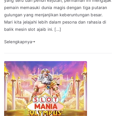
yang seru dan penuh kejutan, permainan ini mengajak
Genie
pemain memasuki dunia magis dengan tiga putaran
Wishes
gulungan yang menjanjikan keberuntungan besar.
Mari kita jelajahi lebih dalam pesona dan rahasia di
balik mesin slot ajaib ini. […]
Selengkapnya