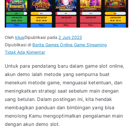
Oleh
kilua
Dipublikasi pada
2 Juni 2023
Dipublikasi di
Berita Games Online
,
Game Streaming
pada
Tidak Ada Komentar
Cara-
Untuk para pendatang baru dalam game slot online,
cara
akun demo ialah metode yang sempurna buat
Main
dengan
menekuni metode game, menguasai ketentuan, dan
Akun
meningkatkan strategi saat sebelum main dengan
Demo
uang betulan. Dalam postingan ini, kita hendak
Slot
membagikan panduan dan bimbingan yang bisa
menolong Kamu mengoptimalkan pengalaman main
dengan akun demo slot.