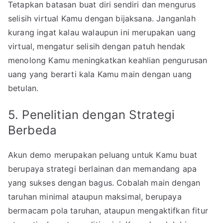
Tetapkan batasan buat diri sendiri dan mengurus
selisih virtual Kamu dengan bijaksana. Janganlah
kurang ingat kalau walaupun ini merupakan uang
virtual, mengatur selisih dengan patuh hendak
menolong Kamu meningkatkan keahlian pengurusan
uang yang berarti kala Kamu main dengan uang
betulan.
5. Penelitian dengan Strategi
Berbeda
Akun demo merupakan peluang untuk Kamu buat
berupaya strategi berlainan dan memandang apa
yang sukses dengan bagus. Cobalah main dengan
taruhan minimal ataupun maksimal, berupaya
bermacam pola taruhan, ataupun mengaktifkan fitur