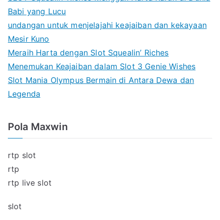
Babi yang Lucu
undangan untuk menjelajahi keajaiban dan kekayaan
Mesir Kuno
Meraih Harta dengan Slot Squealin’ Riches
Menemukan Keajaiban dalam Slot 3 Genie Wishes
Slot Mania Olympus Bermain di Antara Dewa dan
Legenda
Pola Maxwin
rtp slot
rtp
rtp live slot
slot