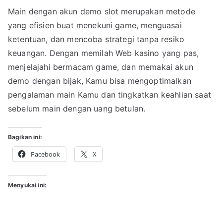
Main dengan akun demo slot merupakan metode
yang efisien buat menekuni game, menguasai
ketentuan, dan mencoba strategi tanpa resiko
keuangan. Dengan memilah Web kasino yang pas,
menjelajahi bermacam game, dan memakai akun
demo dengan bijak, Kamu bisa mengoptimalkan
pengalaman main Kamu dan tingkatkan keahlian saat
sebelum main dengan uang betulan.
Bagikan ini:
Facebook
X
Menyukai ini: